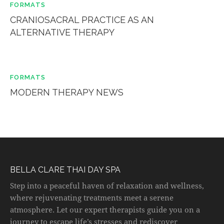
FORMATS
CRANIOSACRAL PRACTICE AS AN
ALTERNATIVE THERAPY
FORMATS
MODERN THERAPY NEWS
BELLA CLARE THAI DAY SPA
Step into a peaceful haven of relaxation and wellness,
where rejuvenating treatments meet a serene
atmosphere. Let our expert therapists guide you on a
journey to escape life’s stresses and rediscover