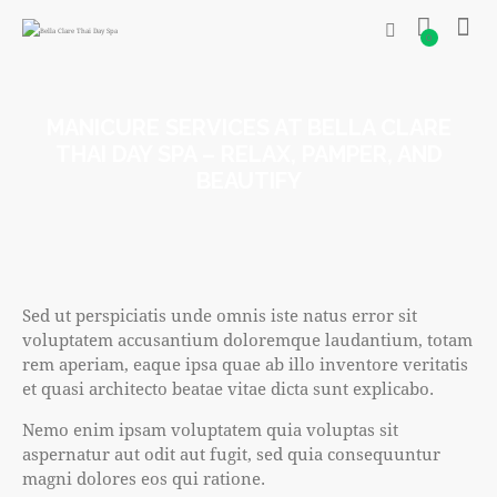
0
MANICURE SERVICES AT BELLA CLARE
THAI DAY SPA – RELAX, PAMPER, AND
BEAUTIFY
Sed ut perspiciatis unde omnis iste natus error sit
voluptatem accusantium doloremque laudantium, totam
rem aperiam, eaque ipsa quae ab illo inventore veritatis
et quasi architecto beatae vitae dicta sunt explicabo.
Nemo enim ipsam voluptatem quia voluptas sit
aspernatur aut odit aut fugit, sed quia consequuntur
magni dolores eos qui ratione.