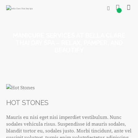
0
MANICURE SERVICES AT BELLA CLARE
THAI DAY SPA – RELAX, PAMPER, AND
BEAUTIFY
HOT STONES
Mauris eu nisi eget nisi imperdiet vestibulum. Nunc
sodales vehicula risus. Suspendisse id mauris sodales,
blandit tortor eu, sodales justo. Morbi tincidunt, ante vel
suscipit volutpat, turpis enim volutpSectetur adipiscing