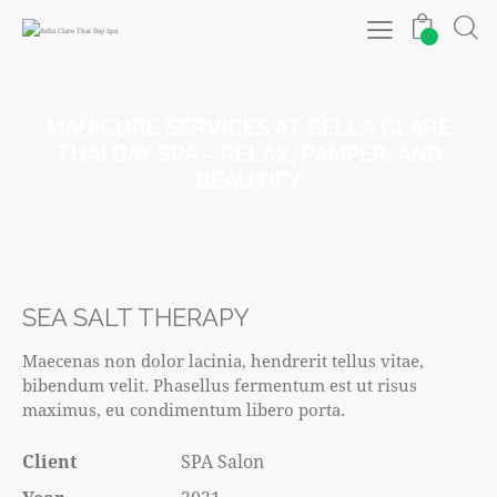
0
MANICURE SERVICES AT BELLA CLARE
THAI DAY SPA – RELAX, PAMPER, AND
BEAUTIFY
SEA SALT THERAPY
Maecenas non dolor lacinia, hendrerit tellus vitae,
bibendum velit. Phasellus fermentum est ut risus
maximus, eu condimentum libero porta.
Client
SPA Salon