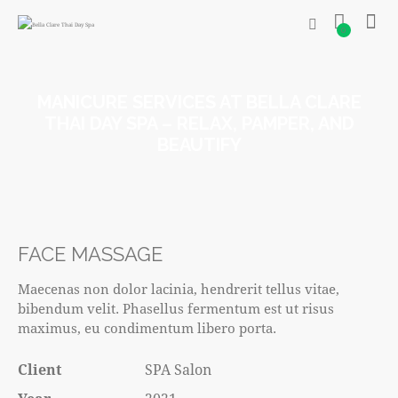
0
MANICURE SERVICES AT BELLA CLARE
THAI DAY SPA – RELAX, PAMPER, AND
BEAUTIFY
FACE MASSAGE
Maecenas non dolor lacinia, hendrerit tellus vitae,
bibendum velit. Phasellus fermentum est ut risus
maximus, eu condimentum libero porta.
Client
SPA Salon